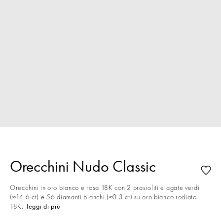
Orecchini Nudo Classic
Orecchini in oro bianco e rosa 18K con 2 prasioliti e agate verdi
(≈14.6 ct) e 56 diamanti bianchi (≈0.3 ct) su oro bianco rodiato
18K.
leggi di più