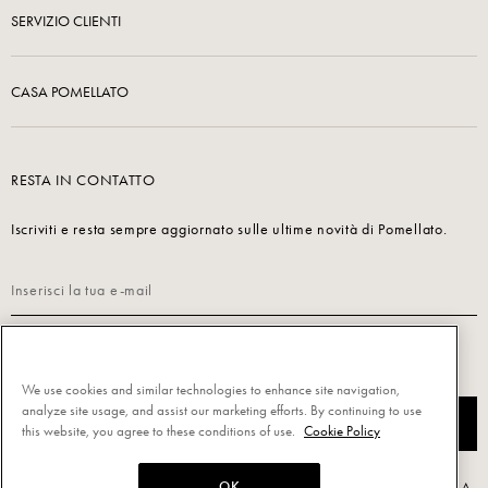
SERVIZIO CLIENTI
CASA POMELLATO
RESTA IN CONTATTO
Iscriviti e resta sempre aggiornato sulle ultime novità di Pomellato.
Leggi la nostra
Informativa sulla privacy per iscriverti.
We use cookies and similar technologies to enhance site navigation,
analyze site usage, and assist our marketing efforts. By continuing to use
ISCRIVITI
this website, you agree to these conditions of use.
Cookie Policy
OK
Powered by Triboo Digitale S.r.l. © 2026 All rights reserved. - Pomellato S.p.A.