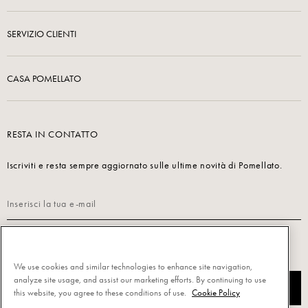
SERVIZIO CLIENTI
CASA POMELLATO
RESTA IN CONTATTO
Iscriviti e resta sempre aggiornato sulle ultime novità di Pomellato.
Leggi la nostra
Informativa sulla privacy per iscriverti.
We use cookies and similar technologies to enhance site navigation,
analyze site usage, and assist our marketing efforts. By continuing to use
ISCRIVITI
this website, you agree to these conditions of use.
Cookie Policy