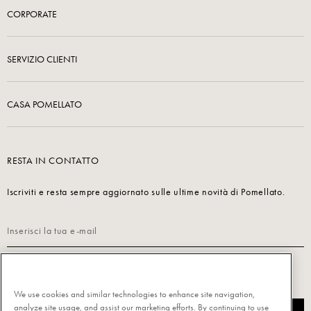
CORPORATE
SERVIZIO CLIENTI
CASA POMELLATO
RESTA IN CONTATTO
Iscriviti e resta sempre aggiornato sulle ultime novità di Pomellato.
Leggi la nostra
Informativa sulla privacy per iscriverti.
We use cookies and similar technologies to enhance site navigation,
analyze site usage, and assist our marketing efforts. By continuing to use