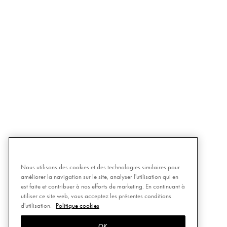
Nous utilisons des cookies et des technologies similaires pour
améliorer la navigation sur le site, analyser l'utilisation qui en
est faite et contribuer à nos efforts de marketing. En continuant à
utiliser ce site web, vous acceptez les présentes conditions
d'utilisation.
Politique cookies
OK