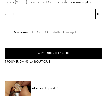
blancs (≈0,3 ct) sur or blanc 18 carats rhodié.
en savoir plus
7 800 €
0
Matériaux
Or Rose 18Kt,
Prasiolite,
Green Agate
AJOUTER AU PANIER
TROUVER DANS LA BOUTIQUE
Entretien du produit