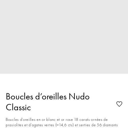
Boucles d’oreilles Nudo
Classic
Boucles d’oreilles en or blanc et or rose 18 carats ornées de
prasiolites et d’agates vertes (≈14,6 cts) et serties de 56 diamants