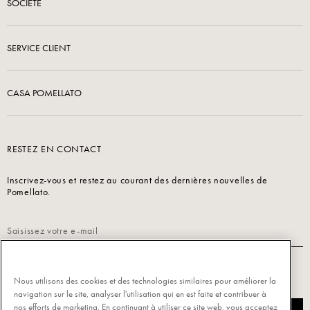
SOCIÉTÉ
SERVICE CLIENT
CASA POMELLATO
RESTEZ EN CONTACT
Inscrivez-vous et restez au courant des dernières nouvelles de
Pomellato.
Lisez notre
Politique de confidentialité
pour vous inscrire.
Nous utilisons des cookies et des technologies similaires pour améliorer la
navigation sur le site, analyser l'utilisation qui en est faite et contribuer à
nos efforts de marketing. En continuant à utiliser ce site web, vous acceptez