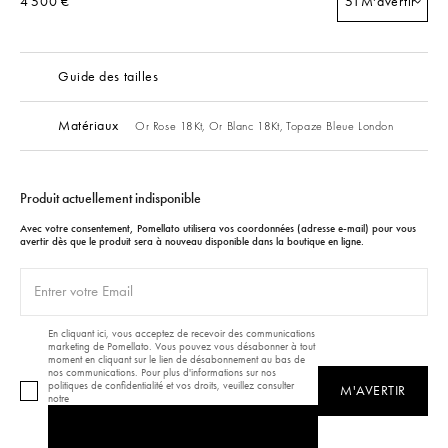
4 500 €
51
M'avertir
Guide des tailles
Matériaux
Or Rose 18Kt,
Or Blanc 18Kt,
Topaze Bleue London
Produit actuellement indisponible
Avec votre consentement, Pomellato utilisera vos coordonnées (adresse e-mail) pour vous
avertir dès que le produit sera à nouveau disponible dans la boutique en ligne.
En cliquant ici, vous acceptez de recevoir des communications
marketing de Pomellato. Vous pouvez vous désabonner à tout
moment en cliquant sur le lien de désabonnement au bas de
nos communications. Pour plus d'informations sur nos
politiques de confidentialité et vos droits, veuillez consulter
M'AVERTIR
notre