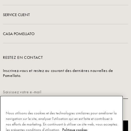
SERVICE CLIENT
CASA POMELLATO
RESTEZ EN CONTACT
Inscrivez-vous et restez au courant des dernières nouvelles de
Pomellato.
Lisez notre
Politique de confidentialité
pour vous inscrire.
Nous utilisons des cookies et des technologies similaires pour améliorer la
navigation sur le site, analyser l'utilisation qui en est faite et contribuer à
nos efforts de marketing. En continuant à utiliser ce site web, vous acceptez
S’INSCRIRE
les présentes conditions d'utilisation.
Politique cookies