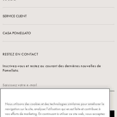
SERVICE CLIENT
CASA POMELLATO
RESTEZ EN CONTACT
Inscrivez-vous et restez au courant des dernières nouvelles de
Pomellato.
Lisez notre
Politique de confidentialité
pour vous inscrire.
Nous utilisons des cookies et des technologies similaires pour améliorer la
navigation sur le site, analyser l'utilisation qui en est faite et contribuer à
nos efforts de marketing. En continuant à utiliser ce site web, vous acceptez
S’INSCRIRE