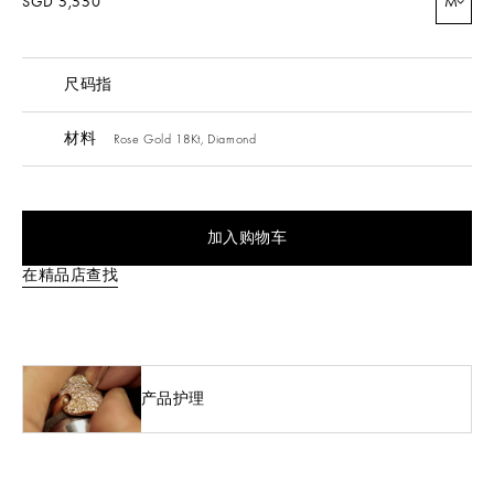
SGD 5,550
M
尺码指
材料
Rose Gold 18Kt,
Diamond
加入购物车
在精品店查找
产品护理