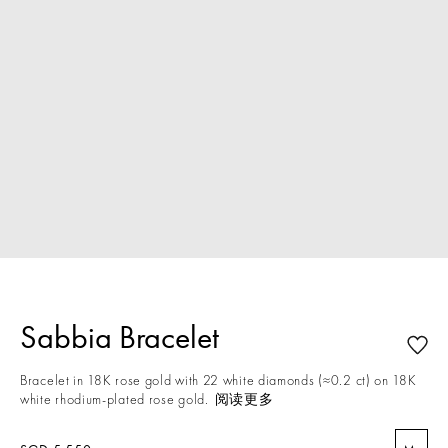
Sabbia Bracelet
Bracelet in 18K rose gold with 22 white diamonds (≈0.2 ct) on 18K
white rhodium-plated rose gold.
阅读更多