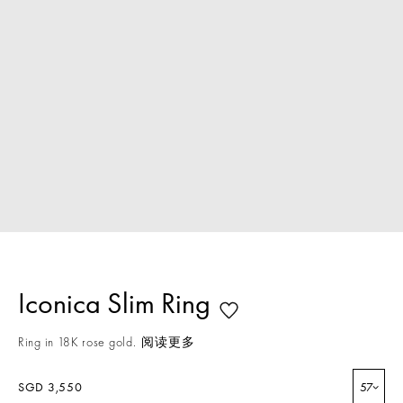
Iconica Slim Ring
Ring in 18K rose gold.
阅读更多
SGD 3,550
57