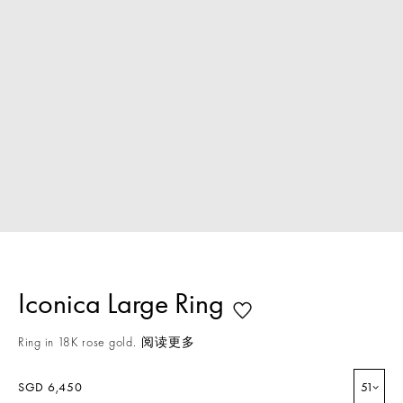
Iconica Large Ring
Ring in 18K rose gold.
阅读更多
SGD 6,450
51