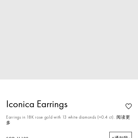
Iconica Earrings
Earrings in 18K rose gold with 13 white diamonds (≈0.4 ct).
阅读更
多