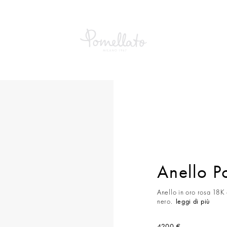
llo Pomellato Together
Anello P
Anello in oro rosa 18K
nero.
leggi di più
4200 €