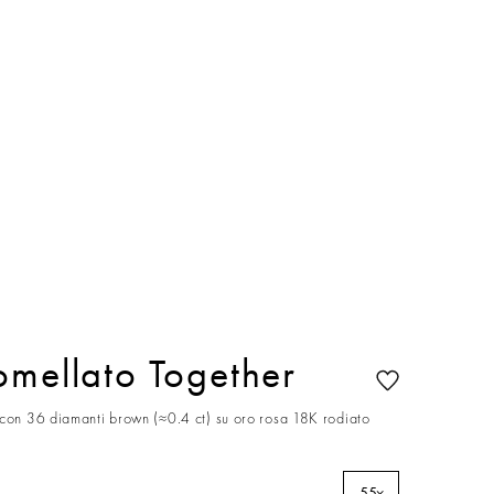
omellato Together
 con 36 diamanti brown (≈0.4 ct) su oro rosa 18K rodiato
55