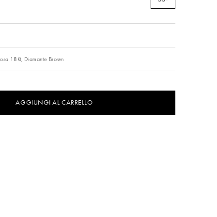
e
osa 18Kt,
Diamante Brown
AGGIUNGI AL CARRELLO