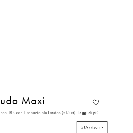
Nudo Maxi
ianco 18K con 1 topazio blu London (≈15 ct).
leggi di più
51
Avvisami