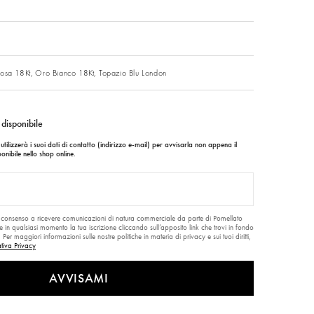
e
osa 18Kt,
Oro Bianco 18Kt,
Topazio Blu London
 disponibile
tilizzerà i suoi dati di contatto (indirizzo e-mail) per avvisarla non appena il
nibile nello shop online.
uo consenso a ricevere comunicazioni di natura commerciale da parte di Pomellato
e in qualsiasi momento la tua iscrizione cliccando sull’apposito link che trovi in fondo
Per maggiori informazioni sulle nostre politiche in materia di privacy e sui tuoi diritti,
tiva Privacy
AVVISAMI