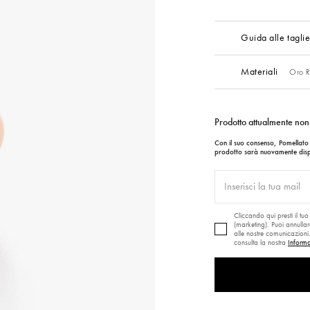
Guida alle tagli
Materiali
Oro R
Prodotto attualmente non
Con il suo consenso, Pomellato u
prodotto sarà nuovamente dispo
Cliccando qui presti il t
(marketing). Puoi annullar
alle nostre comunicazioni. 
consulta la nostra
Informa