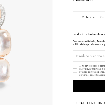
Materiales
Oro
Producto actualmente no 
Con su consentimiento, Pomella
notificarle tan pronto como el 
Al hacer clic aquí, acept
en cualquier momento haci
nuestras comunicaciones.
derechos, consulte nuest
BUSCAR EN BOUTIQU