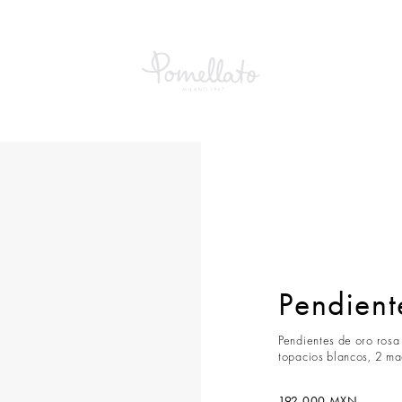
tes Largos Nudo
Pendien
Pendientes de oro rosa
topacios blancos, 2 ma
192.000 MXN