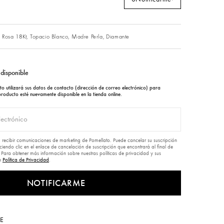
 Rosa 18Kt,
Topacio Blanco,
Madre Perla,
Diamante
disponible
to utilizará sus datos de contacto (dirección de correo electrónico) para
producto esté nuevamente disponible en la tienda online.
a recibir comunicaciones de marketing de Pomellato. Puede cancelar su suscripción
endo clic en el enlace de cancelación de suscripción que encontrará al final de
 Para obtener más información sobre nuestras políticas de privacidad y sus
ra
Política de Privacidad
.
NOTIFICARME
E