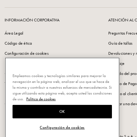
INFORMACIÓN CORPORATIVA
ATENCIÓN AL C
Área Legal
Preguntas Frecu
Código de ética
Guía de tallas
Configuración de cookies
Devoluciones y 
Política de Privacidad
Embalaje
Cookie Policy
Cuidado del pro
Empleamos cookies y tecnologías similares para mejorar la
navegación en la página web, analizar el uso que se hace de
Vulnerability Disclosure Policy
Método de Pago
la misma y contribuir a nuestros esfuerzos de mercadotecnia. Si
sigue utilizando esta página web, acepta usted las condiciones
Información corporativa
Servicio al clien
de uso.
Política de cookies
Carreras en Pomellato
Solicitar una de
OK
Configuración de cookies
Powered by Triboo Digitale S.r.l. © 2026 All rights reserved. - Pomellato S.p.A