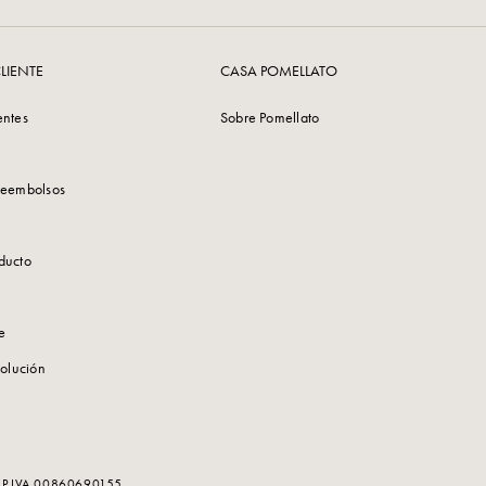
LIENTE
CASA POMELLATO
entes
Sobre Pomellato
reembolsos
ducto
te
volución
. - P.IVA 00860690155