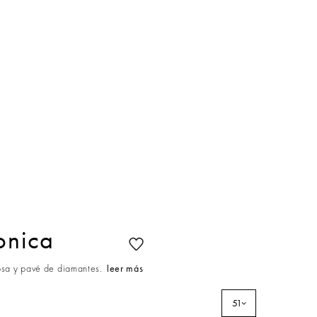
conica
rosa y pavé de diamantes.
leer más
51