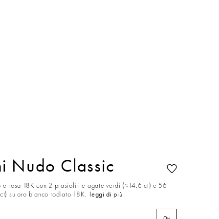
i Nudo Classic
 e rosa 18K con 2 prasioliti e agate verdi (≈14.6 ct) e 56
ct) su oro bianco rodiato 18K.
leggi di più
0