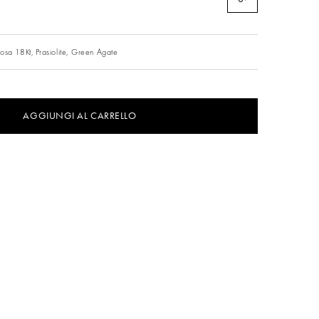
osa 18Kt,
Prasiolite,
Green Agate
AGGIUNGI AL CARRELLO