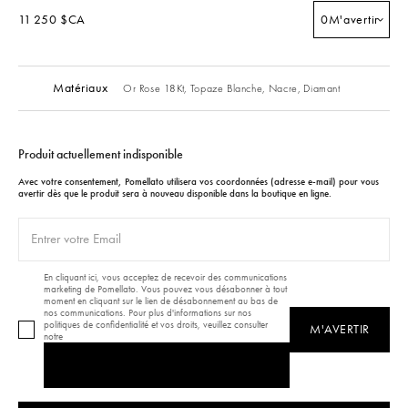
11 250 $CA
0
M'avertir
Matériaux
Or Rose 18Kt,
Topaze Blanche,
Nacre,
Diamant
Produit actuellement indisponible
Avec votre consentement, Pomellato utilisera vos coordonnées (adresse e-mail) pour vous
avertir dès que le produit sera à nouveau disponible dans la boutique en ligne.
En cliquant ici, vous acceptez de recevoir des communications
marketing de Pomellato. Vous pouvez vous désabonner à tout
moment en cliquant sur le lien de désabonnement au bas de
nos communications. Pour plus d'informations sur nos
politiques de confidentialité et vos droits, veuillez consulter
M'AVERTIR
notre