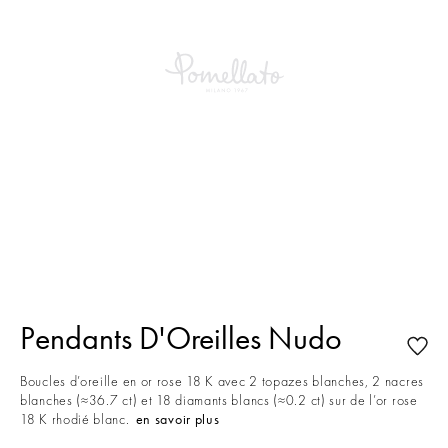
This is a carousel with auto-rotating slides. Activate any of the buttons to
Pendants D'Oreilles Nudo
Boucles d’oreille en or rose 18 K avec 2 topazes blanches, 2 nacres
blanches (≈36.7 ct) et 18 diamants blancs (≈0.2 ct) sur de l’or rose
18 K rhodié blanc.
en savoir plus