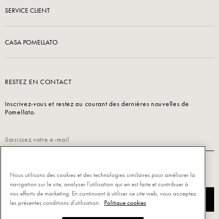
SERVICE CLIENT
CASA POMELLATO
RESTEZ EN CONTACT
Inscrivez-vous et restez au courant des dernières nouvelles de
Pomellato.
Lisez notre
Politique de confidentialité
pour vous inscrire.
Nous utilisons des cookies et des technologies similaires pour améliorer la
navigation sur le site, analyser l'utilisation qui en est faite et contribuer à
nos efforts de marketing. En continuant à utiliser ce site web, vous acceptez
S’INSCRIRE
les présentes conditions d'utilisation.
Politique cookies