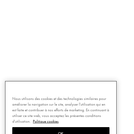
Nous utilisons des cookies et des technologies similaires pour
améliorer la navigation sur le site, analyser l'utilisation qui en
est faite et contribuer à nos efforts de marketing. En continuant à
utiliser ce site web, vous acceptez les présentes conditions
d'utilisation.
Politique cookies
OK