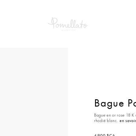
e Pomellato Together
Bague Po
Bague en or rose 18 K a
rhodié blanc.
en savoir
4 900 $CA