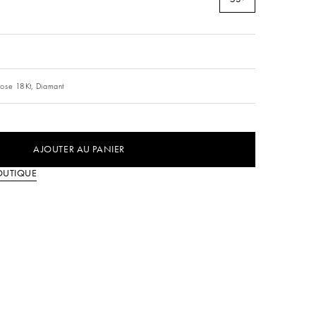
s
ose 18Kt,
Diamant
AJOUTER AU PANIER
OUTIQUE