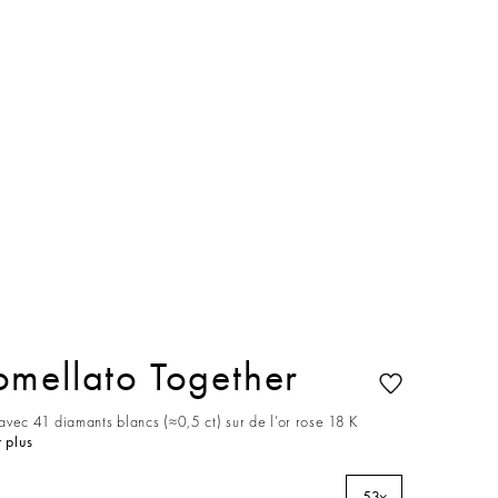
mellato Together
vec 41 diamants blancs (≈0,5 ct) sur de l’or rose 18 K
 plus
53