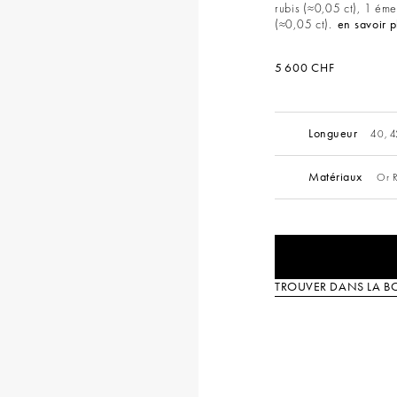
rubis (≈0,05 ct), 1 éme
(≈0,05 ct).
en savoir p
5 600 CHF
Longueur
40, 4
Matériaux
Or R
TROUVER DANS LA B