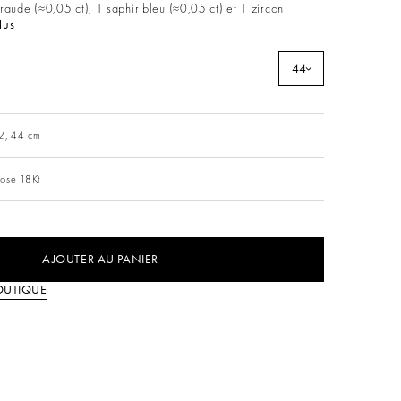
raude (≈0,05 ct), 1 saphir bleu (≈0,05 ct) et 1 zircon
lus
44
2, 44 cm
ose 18Kt
AJOUTER AU PANIER
OUTIQUE