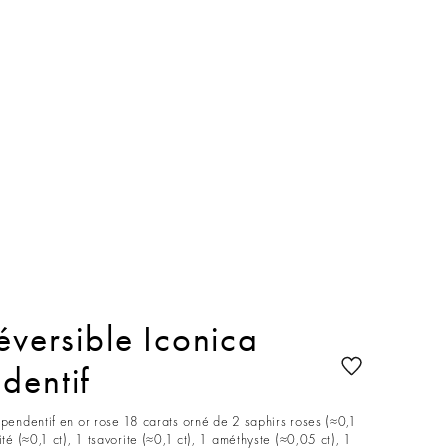
éversible Iconica
dentif
 pendentif en or rose 18 carats orné de 2 saphirs roses (≈0,1
ité (≈0,1 ct), 1 tsavorite (≈0,1 ct), 1 améthyste (≈0,05 ct), 1