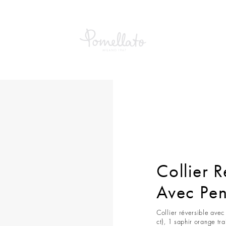
er Réversible Iconica Avec Pendentif
Collier R
Avec Pen
Collier réversible avec
ct), 1 saphir orange tra