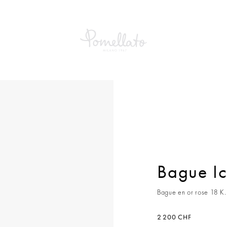
e Iconica Slim
Bague Ic
Bague en or rose 18 K.
2 200 CHF