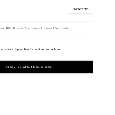
0
M'avertir
ose 18Kt,
Diamant Brun,
Diamant,
Diamant Noir Traité
 article est disponible à l'achat dans nos boutiques
TROUVER DANS LA BOUTIQUE