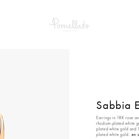
abbia Earrings
Sabbia E
Earrings in 18K rose a
rhodium-plated white g
plated white gold and 
plated white gold.
en s