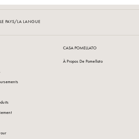
LE PAYS/LA LANGUE
CASA POMELLATO
À Propos De Pomellato
s
oursements
duits
iement
tour