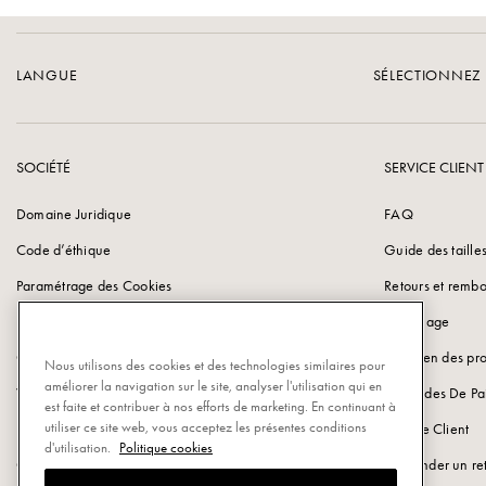
LANGUE
SÉLECTIONNEZ 
SOCIÉTÉ
SERVICE CLIENT
Domaine Juridique
FAQ
Code d’éthique
Guide des taille
Paramétrage des Cookies
Retours et remb
Politique de Confidentialité
Emballage
Cookie Policy
Entretien des pro
Nous utilisons des cookies et des technologies similaires pour
améliorer la navigation sur le site, analyser l'utilisation qui en
Vulnerability Disclosure Policy
Méthodes De Pa
est faite et contribuer à nos efforts de marketing. En continuant à
utiliser ce site web, vous acceptez les présentes conditions
Informations sur la société
Service Client
d'utilisation.
Politique cookies
Carrières chez Pomellato
Demander un re