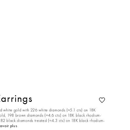
arrings
nd white gold with 226 white diamonds (≈5.1 cts) on 18K
old, 198 brown diamonds (≈4.6 cts) on 18K black rhodium-
182 black diamonds treated (≈4.3 cts) on 18K black rhodium-
avoir plus