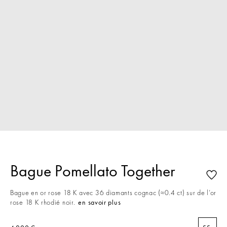
Bague Pomellato Together
Bague en or rose 18 K avec 36 diamants cognac (≈0.4 ct) sur de l’or
rose 18 K rhodié noir.
en savoir plus