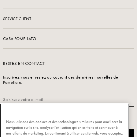
SERVICE CLIENT
CASA POMELLATO
RESTEZ EN CONTACT
Inscrivez-vous et restez au courant des dernières nouvelles de
Pomellato.
Lisez notre
Politique de confidentialité
pour vous inscrire.
Nous utilisons des cookies et des technologies similaires pour améliorer la
navigation sur le site, analyser l'utilisation qui en est faite et contribuer à
nos efforts de marketing. En continuant à utiliser ce site web, vous acceptez
S’INSCRIRE