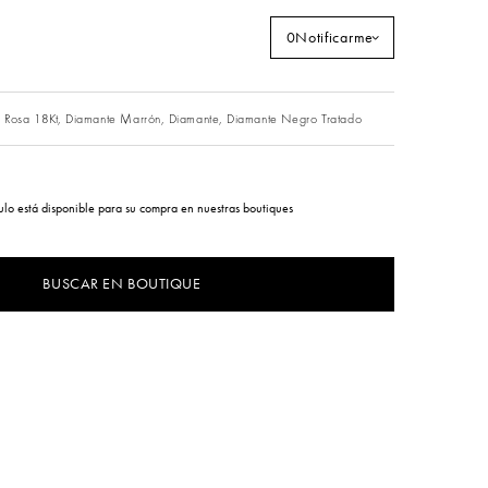
0
Notificarme
 Rosa 18Kt,
Diamante Marrón,
Diamante,
Diamante Negro Tratado
culo está disponible para su compra en nuestras boutiques
BUSCAR EN BOUTIQUE