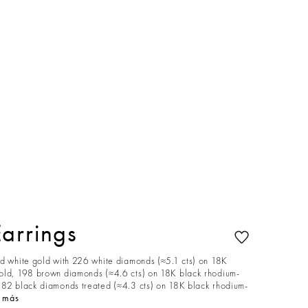
arrings
nd white gold with 226 white diamonds (≈5.1 cts) on 18K
old, 198 brown diamonds (≈4.6 cts) on 18K black rhodium-
182 black diamonds treated (≈4.3 cts) on 18K black rhodium-
r más