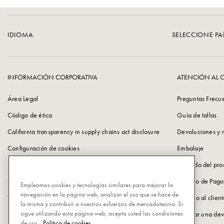
IDIOMA
SELECCIONE PA
INFORMACIÓN CORPORATIVA
ATENCIÓN AL C
Área Legal
Preguntas Frecu
Código de ética
Guía de tallas
California transparency in supply chains act disclosure
Devoluciones y 
Configuración de cookies
Embalaje
Política de Privacidad
Cuidado del pro
Cookie Policy
Método de Pago
Empleamos cookies y tecnologías similares para mejorar la
navegación en la página web, analizar el uso que se hace de
Vulnerability Disclosure Policy
Servicio al clien
la misma y contribuir a nuestros esfuerzos de mercadotecnia. Si
sigue utilizando esta página web, acepta usted las condiciones
Información corporativa
Solicitar una de
de uso.
Política de cookies