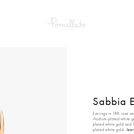
ngs
Sabbia E
Earrings in 18K rose a
rhodium-plated white g
plated white gold and 
plated white gold.
lee