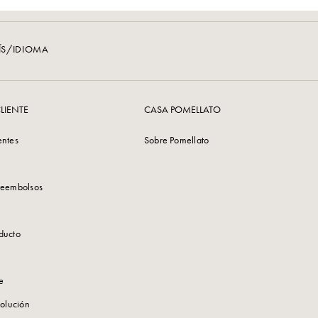
ÍS/IDIOMA
LIENTE
CASA POMELLATO
entes
Sobre Pomellato
reembolsos
ducto
te
volución