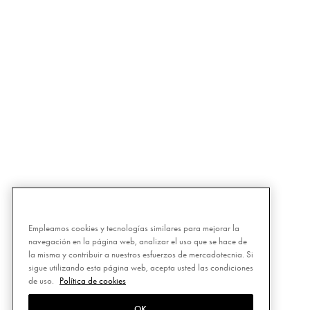
Empleamos cookies y tecnologías similares para mejorar la
navegación en la página web, analizar el uso que se hace de
la misma y contribuir a nuestros esfuerzos de mercadotecnia. Si
sigue utilizando esta página web, acepta usted las condiciones
de uso.
Política de cookies
OK