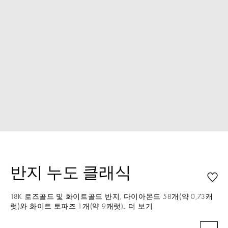
반지 누도 클래식
18K 로즈골드 및 화이트골드 반지, 다이아몬드 58개(약 0,73캐
럿)와 화이트 토파즈 1개(약 9캐럿).
더 보기