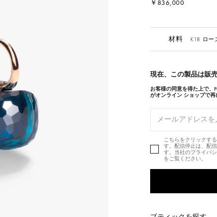
￥836,000
材料
K18 ロ
現在、この製品は販
お客様の同意を得た上で、Pom
がオンライン ショップで
こちらをクリックすると
す。配信停止は、配信
す。当社のプライバシ
をご覧ください。
ブティックを探す