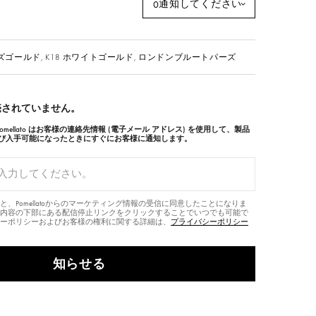
通知してください
0
ーズゴールド,
K18 ホワイトゴールド,
ロンドンブルートパーズ
売されていません。
ellato はお客様の連絡先情報 (電子メール アドレス) を使用して、製品
再び入手可能になったときにすぐにお客様に通知します。
、Pomellatoからのマーケティング情報の受信に同意したことになりま
内容の下部にある配信停止リンクをクリックすることでいつでも可能で
ーポリシーおよびお客様の権利に関する詳細は、
プライバシーポリシー
知らせる