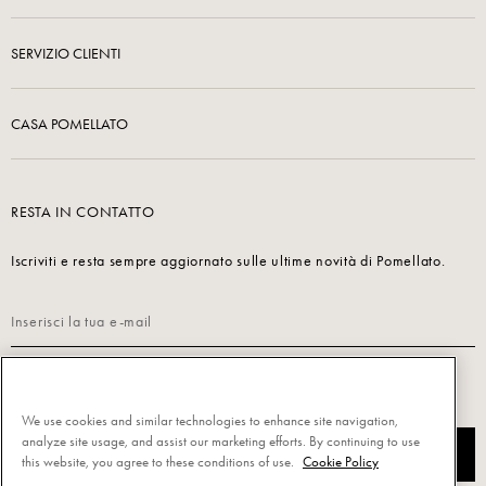
SERVIZIO CLIENTI
CASA POMELLATO
RESTA IN CONTATTO
Iscriviti e resta sempre aggiornato sulle ultime novità di Pomellato.
Leggi la nostra
Informativa sulla privacy per iscriverti.
We use cookies and similar technologies to enhance site navigation,
analyze site usage, and assist our marketing efforts. By continuing to use
ISCRIVITI
this website, you agree to these conditions of use.
Cookie Policy