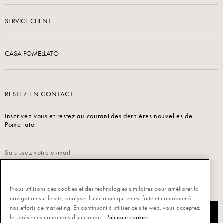
SERVICE CLIENT
CASA POMELLATO
RESTEZ EN CONTACT
Inscrivez-vous et restez au courant des dernières nouvelles de
Pomellato.
Lisez notre
Politique de confidentialité
pour vous inscrire.
Nous utilisons des cookies et des technologies similaires pour améliorer la
navigation sur le site, analyser l'utilisation qui en est faite et contribuer à
nos efforts de marketing. En continuant à utiliser ce site web, vous acceptez
S’INSCRIRE
les présentes conditions d'utilisation.
Politique cookies