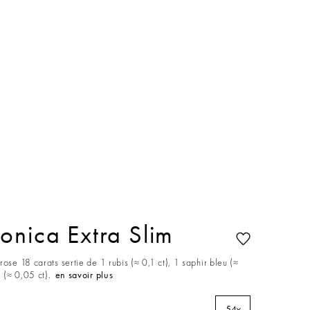
onica Extra Slim
ose 18 carats sertie de 1 rubis (≈ 0,1 ct), 1 saphir bleu (≈
 (≈ 0,05 ct).
en savoir plus
54