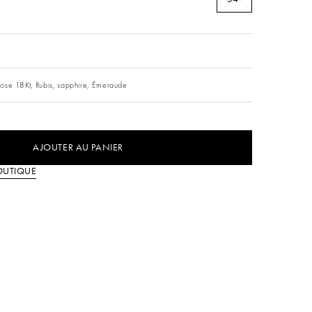
s
ose 18Kt,
Rubis,
sapphire,
Émeraude
AJOUTER AU PANIER
OUTIQUE