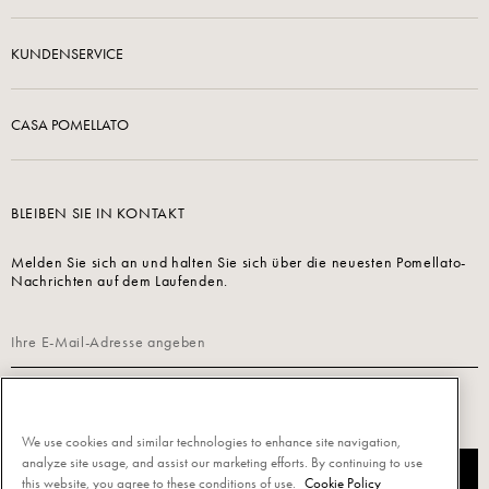
KUNDENSERVICE
CASA POMELLATO
BLEIBEN SIE IN KONTAKT
Melden Sie sich an und halten Sie sich über die neuesten Pomellato-
Nachrichten auf dem Laufenden.
Lesen Sie unsere
Datenschutzrichtlinie
, um sich anzumelden.
We use cookies and similar technologies to enhance site navigation,
analyze site usage, and assist our marketing efforts. By continuing to use
JETZT ANMELDEN
this website, you agree to these conditions of use.
Cookie Policy