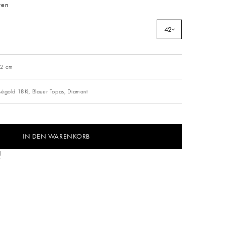
ren
42
42 cm
ségold 18Kt,
Blauer Topas,
Diamant
IN DEN WARENKORB
N