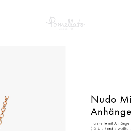
E
Nudo Mini Halskette Mit Anhänger
Nudo Min
Anhänge
Halskette mit Anhänger
(≈3,6 ct) und 3 weißen