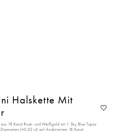
i Halskette Mit
r
 aus 18 Karat Rosé- und Weißgold mit 1 Sky Blue Topas
 Diamanten (≈0,02 ct) auf rhodiniertem 18 Karat