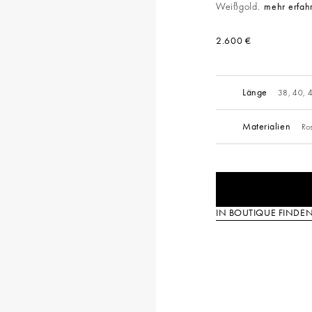
Weißgold.
mehr erfah
2.600 €
Länge
38, 40, 
Materialien
Ro
IN BOUTIQUE FINDE