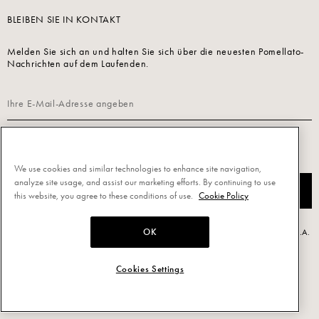
BLEIBEN SIE IN KONTAKT
Melden Sie sich an und halten Sie sich über die neuesten Pomellato-
Nachrichten auf dem Laufenden.
Lesen Sie unsere
Datenschutzrichtlinie
, um sich anzumelden.
We use cookies and similar technologies to enhance site navigation,
analyze site usage, and assist our marketing efforts. By continuing to use
JETZT ANMELDEN
this website, you agree to these conditions of use.
Cookie Policy
OK
Powered by Triboo Digitale S.r.l. © 2026 All rights reserved. - Pomellato S.p.A.
- P.IVA 00860690155
Cookies Settings