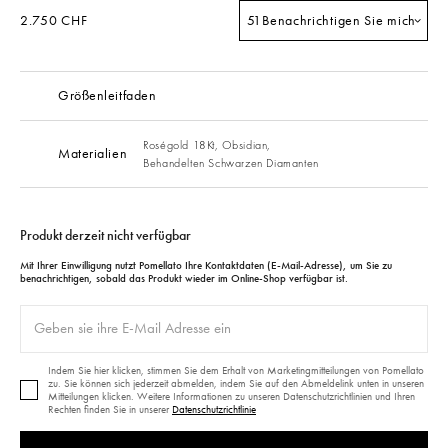
2.750 CHF
51
Benachrichtigen Sie mich
Größenleitfaden
Roségold 18Kt,
Obsidian,
Materialien
Behandelten Schwarzen Diamanten
Produkt derzeit nicht verfügbar
Mit Ihrer Einwilligung nutzt Pomellato Ihre Kontaktdaten (E-Mail-Adresse), um Sie zu
benachrichtigen, sobald das Produkt wieder im Online-Shop verfügbar ist.
Indem Sie hier klicken, stimmen Sie dem Erhalt von Marketingmitteilungen von Pomellato
zu. Sie können sich jederzeit abmelden, indem Sie auf den Abmeldelink unten in unseren
Mitteilungen klicken. Weitere Informationen zu unseren Datenschutzrichtlinien und Ihren
Rechten finden Sie in unserer
Datenschutzrichtlinie