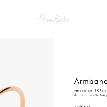
E
Armband Sabbia
Armband
Armband aus 18K Roség
rhodiniertem 18K Rosé
3.450 CHF