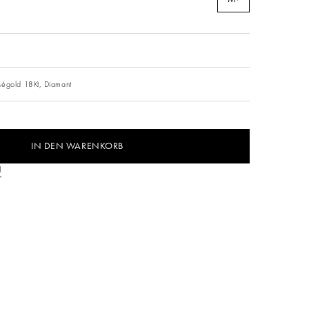
ségold 18Kt,
Diamant
IN DEN WARENKORB
N